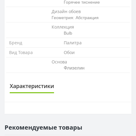
Горячее тиснение
Дизайн обоев
Геометрия: Абстракция
Коллекция
Bulb
Бренд
Палитра
Вид Товара
Обои
Основа
Флизелин
Характеристики
ОСНОВА
Основа
Флизелиновая
Рекомендуемые товары
РАППОРТ
Раппорт
64 см