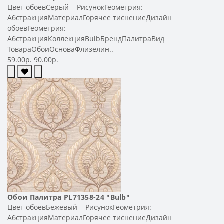
Цвет обоевСерый РисунокГеометрия:
АбстракцияМатериалГорячее тиснениеДизайн
обоевГеометрия:
АбстракцияКоллекцияBulbБрендПалитраВид
ТовараОбоиОсноваФлизелин..
59.00р.
90.00р.
Обои Палитра PL71358-24 "Bulb"
Цвет обоевБежевый РисунокГеометрия:
АбстракцияМатериалГорячее тиснениеДизайн