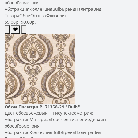
обоевГеометрия:
АбстракцияКоллекцияBulbБрендПалитраВид
ТовараОбоиОсноваФлизелин..
59.00р.
90.00р.
Обои Палитра PL71358-29 "Bulb"
Цвет обоевБежевый РисунокГеометрия:
АбстракцияМатериалГорячее тиснениеДизайн
обоевГеометрия:
АбстракцияКоллекцияBulbБрендПалитраВид