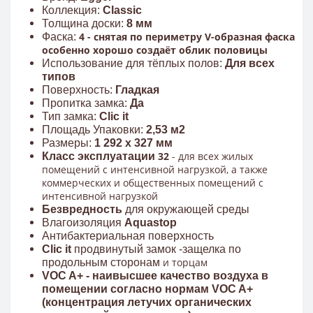
Коллекция:
Classic
Толщина доски:
8
мм
4 - снятая по периметру V-образная фаска
Фаска:
особенно хорошо создаёт облик половицы
Использование для тёплых полов:
Для всех
типов
Поверхность:
Гладкая
Пропитка замка:
Да
Тип замка:
Clic it
Площадь Упаковки:
2,53 м2
Размеры:
1 292 x 327 мм
32
- для всех жилых
Класс эксплуатации
помещений с интенсивной нагрузкой, а также
коммерческих и общественных помещений с
интенсивной нагрузкой
Безвредность
для окружающей среды
Влагоизоляция
Aquastop
Антибактериальная поверхность
Clic it
продвинутый замок -защелка по
и торцам
продольным сторонам
VOC A+ - наивысшее качество
воздуха в
помещении
согласно нормам VOC A+
(концентрация летучих органических