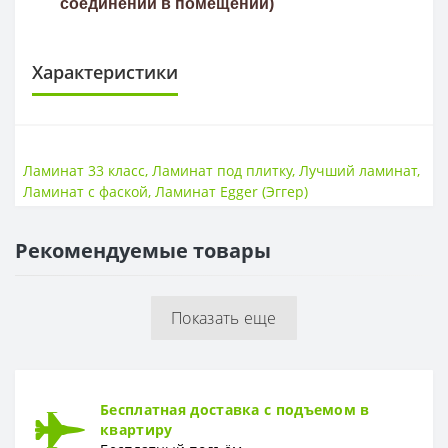
соединений в помещении)
Характеристики
КЛАСС ИЗНОСОСТОЙКОСТИ
Класс износостойкости
33 класс
Ламинат 33 класс
,
Ламинат под плитку
,
Лучший ламинат
,
Ламинат с фаской
,
Ламинат Egger (Эггер)
ПОВЕРХНОСТЬ
Поверхность
Гладкая
Рекомендуемые товары
ТОЛЩИНА
Толщина
8 мм
Показать еще
Бесплатная доставка с подъемом в
квартиру