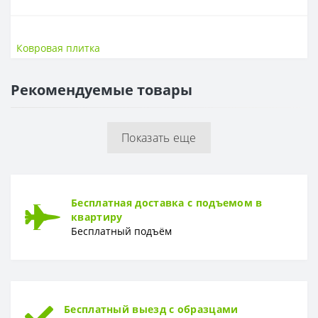
КОВРОВАЯ ПЛИТКА
Страна производства
Сербия
Ковровая плитка
Цвет
Синий
Ширина, мм
500
Рекомендуемые товары
Высота, мм
500
Показать еще
Бесплатная доставка с подъемом в
квартиру
Бесплатный подъём
Бесплатный выезд с образцами