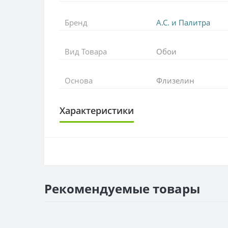
Бренд
А.С. и Палитра
Вид Товара
Обои
Основа
Флизелин
Характеристики
ОСНОВА
Основа
РАППОРТ
Рекомендуемые товары
Раппорт
РУЛОН