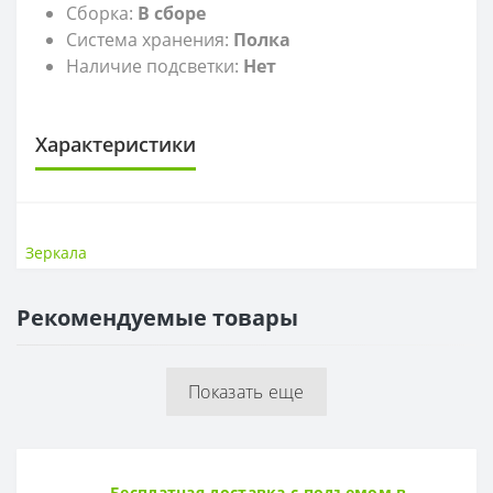
Сборка:
В сборе
Система хранения:
Полка
Наличие подсветки:
Нет
Характеристики
ЗЕРКАЛА
Высота, см
65
Зеркала
Монтаж
Подвесное
Подсветка
Нет
Рекомендуемые товары
Ширина, см
50
Показать еще
Бесплатная доставка с подъемом в