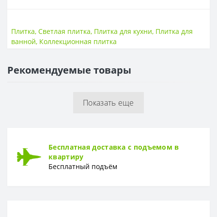
ПОВЕРХНОСТЬ
Поверхность
Матовая, рельеф
Плитка
,
Светлая плитка
,
Плитка для кухни
,
Плитка для
ванной
,
Коллекционная плитка
РАЗМЕР
Размер
600*200
Рекомендуемые товары
РИСУНОК
Рисунок
Камень
Показать еще
ТОЛЩИНА
Толщина
9мм
Бесплатная доставка с подъемом в
квартиру
Бесплатный подъём