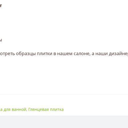
т
ы
треть образцы плитки в нашем салоне, а наши дизайне
200*300
а для ванной
,
Глянцевая плитка
Плитка
9 мм