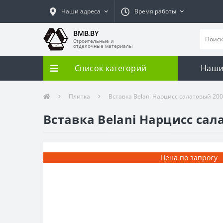
Наши адреса
Время работы
BMB.BY
Строительные и
отделочные материалы
Список категорий
Наши
Плитка
Вставка Belani Нарцисс салатовый 20
Вставка Belani Нарцисс сал
Цена по запросу