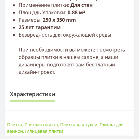
Применение плитки:
Для стен
Площадь Упаковки:
0.88 м²
Размеры:
250 х 350 mm
25 лет гарантии
Безвредность для окружающей среды
При необходимости вы можете посмотреть
образцы плитки в нашем салоне, а наши
дизайнеры подготовят вам бесплатный
дизайн-проект.
Характеристики
ПЛИТКА
Размер
250 * 350
Плитка
,
Светлая плитка
,
Плитка для кухни
,
Плитка для
Тип
Плитка
ванной
,
Глянцевая плитка
Толщина
9 мм