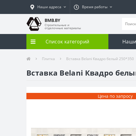
Наши адреса
Время работы
BMB.BY
Строительные и
отделочные материалы
Список категорий
Наши
Плитка
Вставка Belani Квадро белый 250*350
Вставка Belani Квадро белы
Цена по запросу