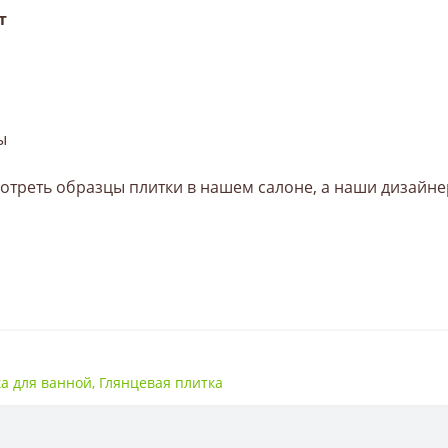
т
ы
треть образцы плитки в нашем салоне, а наши дизайне
250 * 350
а для ванной
,
Глянцевая плитка
Плитка
9 мм