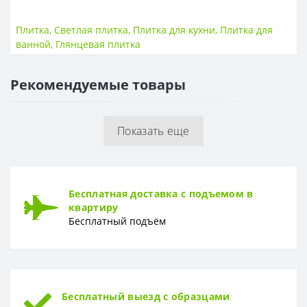
ПЛИТКА
Размер
200*300
Плитка
,
Светлая плитка
,
Плитка для кухни
,
Плитка для
Тип
Плитка
ванной
,
Глянцевая плитка
Толщина
9 мм
Рекомендуемые товары
ПОВЕРХНОСТЬ
Поверхность
Глянцевая, гладкая
Показать еще
Бесплатная доставка с подъемом в
квартиру
Бесплатный подъём
Бесплатный выезд с образцами