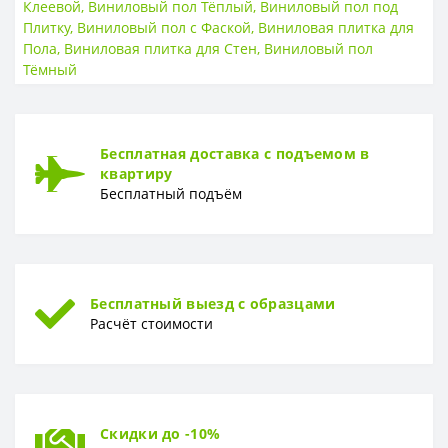
Клеевой
,
Виниловый пол Тёплый
,
Виниловый пол под
КЛАСС ИЗНОСОСТОЙКОСТИ
Плитку
,
Виниловый пол с Фаской
,
Виниловая плитка для
Пола
,
Виниловая плитка для Стен
,
Виниловый пол
Класс износостойкости
34 класс
Тёмный
ТОЛЩИНА
Толщина
3 мм
Бесплатная доставка с подъемом в
ФОРМА
квартиру
Форма
Плитка
Бесплатный подъём
Бесплатный выезд с образцами
Расчёт стоимости
Скидки до -10%