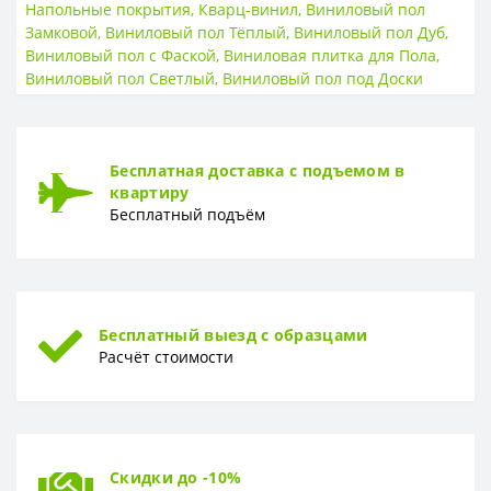
Класс износостойкости
33 класс
Напольные покрытия
,
Кварц-винил
,
Виниловый пол
Замковой
,
Виниловый пол Тёплый
,
Виниловый пол Дуб
,
ТИП
Виниловый пол с Фаской
,
Виниловая плитка для Пола
,
Виниловый пол Светлый
,
Виниловый пол под Доски
Тип
SPC
ТОЛЩИНА
Толщина
5,0 мм с интегрированной подложкой
Бесплатная доставка с подъемом в
квартиру
ФОРМА
Бесплатный подъём
Форма
Доска
Бесплатный выезд с образцами
Расчёт стоимости
Скидки до -10%