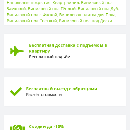
Класс износостойкости
33 класс
Напольные покрытия
,
Кварц-винил
,
Виниловый пол
Замковой
,
Виниловый пол Тёплый
,
Виниловый пол Дуб
,
ТИП
Виниловый пол с Фаской
,
Виниловая плитка для Пола
,
Виниловый пол Светлый
,
Виниловый пол под Доски
Тип
SPC
ТОЛЩИНА
Толщина
5,0 мм с интегрированной подложкой
Бесплатная доставка с подъемом в
квартиру
ФОРМА
Бесплатный подъём
Форма
Доска
Бесплатный выезд с образцами
Расчёт стоимости
Скидки до -10%