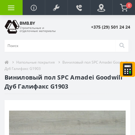
0
BMB.BY
+375 (29) 501 24 24
Строительные и
отделочные материалы
Напольные покрытия
Виниловый пол SPC Amadei Goodwill
Дуб Галифакс G1903
Виниловый пол SPC Amadei Goodwill
Дуб Галифакс G1903