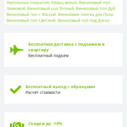
Класс износостойкости
33 класс
Напольные покрытия
,
Кварц-винил
,
Виниловый пол
Замковой
,
Виниловый пол Тёплый
,
Виниловый пол Дуб
,
ТИП
Виниловый пол с Фаской
,
Виниловая плитка для Пола
,
Виниловый пол Светлый
,
Виниловый пол под Доски
Тип
SPC
ТОЛЩИНА
Толщина
5,0 мм с интегрированной подложкой
Бесплатная доставка с подъемом в
квартиру
ФОРМА
Бесплатный подъём
Форма
Доска
Бесплатный выезд с образцами
Расчёт стоимости
Скидки до -10%