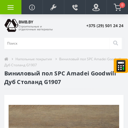
0
BMB.BY
+375 (29) 501 24 24
Строительные и
отделочные материалы
Напольные покрытия
Виниловый пол SPC Amadei Goodwill
Дуб Cтoлaнд G1907
Виниловый пол SPC Amadei Goodwill
Дуб Cтoлaнд G1907