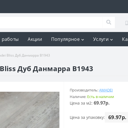
 работы
Акции
Популярное
Услуги
Ка
ei Bliss Дуб Данмарра B1943
Bliss Дуб Данмарра B1943
Производитель:
AMADEI
Наличие:
Есть в наличии
69.97р.
Цена за м2:
69.97р.
Цена за упаковку: