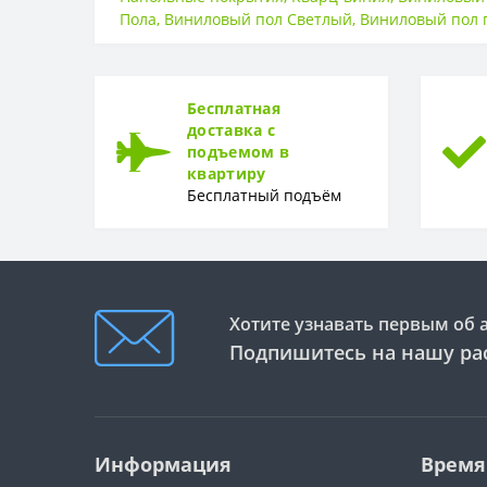
Пола
,
Виниловый пол Светлый
,
Виниловый пол 
ТИП
Тип
ТОЛЩИНА
Бесплатная
доставка с
Толщина
подъемом в
квартиру
ФОРМА
Бесплатный подъём
Форма
Хотите узнавать первым об 
Подпишитесь на нашу ра
Информация
Время