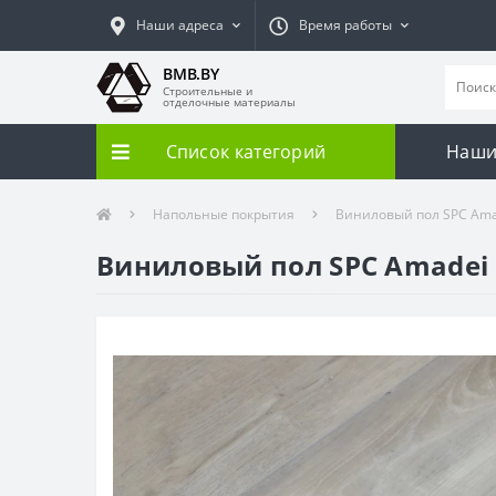
Наши адреса
Время работы
BMB.BY
Строительные и
отделочные материалы
Список категорий
Наши
Напольные покрытия
Виниловый пол SPC Amad
Виниловый пол SPC Amadei 