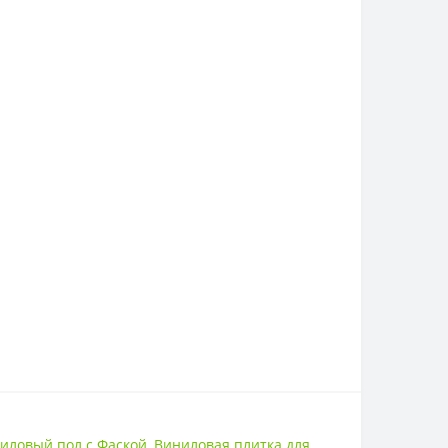
иловый пол с Фаской
,
Виниловая плитка для