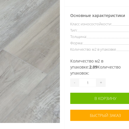
Основные характеристики
Класс износостойкости:
Тип:
Толщина:
Форма:
Количество м2 в упаковке
Количество м2 в
упаковке:
2.09
Количество
упаковок:
-
+
В КОРЗИНУ
БЫСТРЫЙ ЗАКАЗ