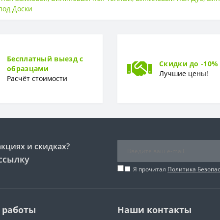
под Доски
SPC
Бесплатный выезд с
4,0 мм
Скидки до -10%
образцами
Лучшие цены!
Расчёт стоимости
Доска
акциях и скидках?
ссылку
Я прочитал
Политика Безопа
 работы
Наши контакты