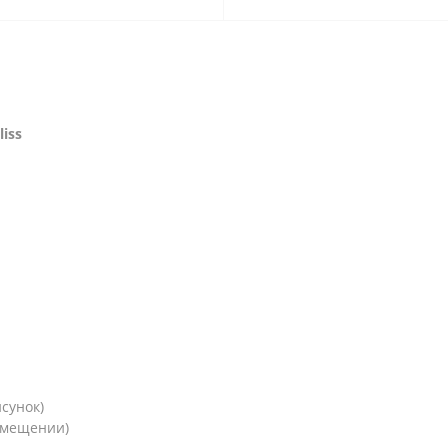
liss
сунок)
омещении)