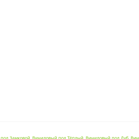
34 класс
пол Замковой
,
Виниловый пол Тёплый
,
Виниловый пол Дуб
,
Вин