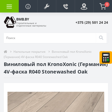
0
BMB.BY
+375 (29) 501 24 24
Строительные и
отделочные материалы
Напольные покрытия
Виниловый пол KronoXonic
(Германия) 4V-фаска R040 Stonewashed Oak
Виниловый пол KronoXonic (Германия)
4V-фаска R040 Stonewashed Oak