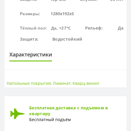
1280х192х5
Размеры:
°С
Рельеф: Да
Тёплый пол: Да, +27
Защита: Водостойкий
Характеристики
LVT
LVT
Клеевая
Напольные покрытия
,
Ламинат
,
Кварц-винил
КЛАСС ИЗНОСОСТОЙКОСТИ
Класс износостойкости
34 класс
Бесплатная доставка с подъемом в
квартиру
НАЛИЧИЕ ФАСКИ
Бесплатный подъём
4V фаска
Есть