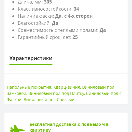
Длина, мм:
305
Класс износостойкости:
34
Наличие фаски:
Да, с 4-х сторон
Влагостойкий:
Да
Совместимость с теплыми полами:
Да
Гарантийный срок, лет:
25
Характеристики
LVT
LVT
Замковый
Напольные покрытия
,
Кварц-винил
,
Виниловый пол
Замковой
,
Виниловый пол под Плитку
,
Виниловый пол с
КЛАСС ИЗНОСОСТОЙКОСТИ
Фаской
,
Виниловый пол Светлый
Класс износостойкости
34 класс
ТОЛЩИНА
Бесплатная доставка с подъемом в
Толщина
4.2 мм
квартиру