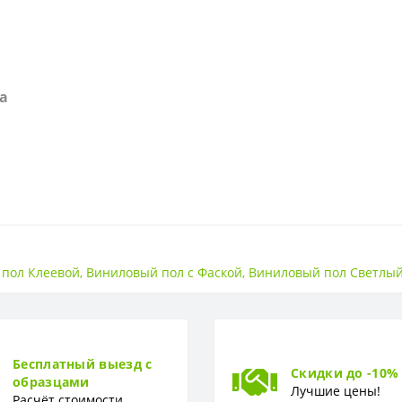
а
Клеевой
пол Клеевой
,
Виниловый пол с Фаской
,
Виниловый пол Светлы
34 класс
Бесплатный выезд с
Скидки до -10%
образцами
2.5 мм
Лучшие цены!
Расчёт стоимости