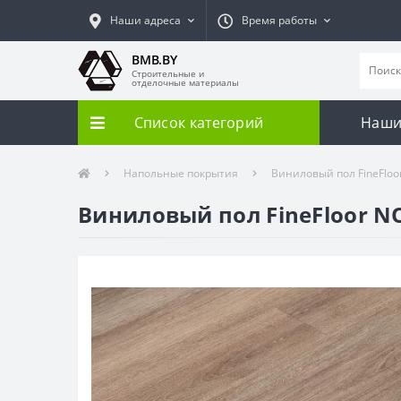
Наши адреса
Время работы
BMB.BY
Строительные и
отделочные материалы
Список категорий
Наши
Напольные покрытия
Виниловый пол FineFloo
Виниловый пол FineFloor N