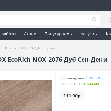
 работы
Акции
Популярное
Услуги
Ка
r NOX EcoRich NOX-2076 Дуб Сен-Дени
OX EcoRich NOX-2076 Дуб Сен-Дени
Производитель:
FINEFLOOR
Наличие:
Есть в наличии
111.90р.