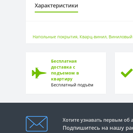
Характеристики
LVT
LVT
Напольные покрытия
,
Кварц-винил
,
Виниловый 
КЛАСС ИЗНОСОСТОЙКОСТИ
Класс износостойкости
Бесплатная
ТОЛЩИНА
доставка с
подъемом в
Толщина
квартиру
Бесплатный подъём
ФОРМА
Форма
Хотите узнавать первым об 
Подпишитесь на нашу ра