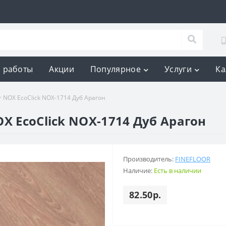
 работы
Акции
Популярное
Услуги
Ка
r NOX EcoClick NOX-1714 Дуб Арагон
X EcoClick NOX-1714 Дуб Арагон
Производитель:
FINEFLOOR
Наличие:
Есть в наличии
82.50р.