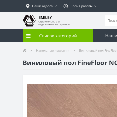
Наши адреса
Время работы
BMB.BY
Строительные и
отделочные материалы
Список категорий
Наши
Напольные покрытия
Виниловый пол FineFloo
Виниловый пол FineFloor NO