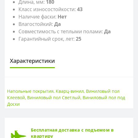
Длина, мм:
180
Класс износостойкости:
43
Наличие фаски:
Нет
Влагостойкий:
Да
Совместимость с теплыми полами:
Да
Гарантийный срок, лет:
25
Характеристики
LVT
LVT
Клеевой
Напольные покрытия
,
Кварц-винил
,
Виниловый пол
Клеевой
,
Виниловый пол Светлый
,
Виниловый пол под
КЛАСС ИЗНОСОСТОЙКОСТИ
Доски
Класс износостойкости
43 класс
ТОЛЩИНА
Бесплатная доставка с подъемом в
Толщина
2.3 мм
квартиру