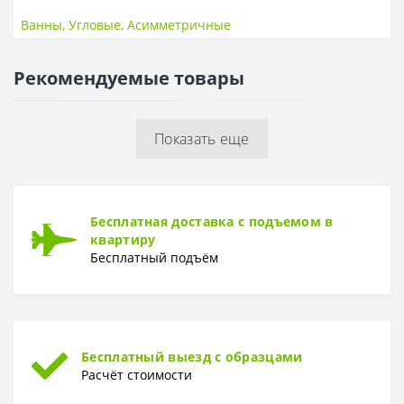
Размер
170х110 см
Ванны
,
Угловые
,
Асимметричные
ГЛУБИНА
Рекомендуемые товары
Глубина
45 см
МАТЕРИАЛ
Показать еще
Материал
Акрил
ГАРАНТИЯ
Гарантия
10 лет
Бесплатная доставка с подъемом в
квартиру
Бесплатный подъём
Бесплатный выезд с образцами
Расчёт стоимости