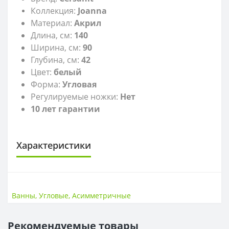
Коллекция:
Joanna
Материал:
Акрил
Длина, см:
140
Ширина, см:
90
Глубина, см:
42
Цвет:
белый
Форма:
Угловая
Регулируемые ножки:
Нет
10 лет гарантии
Характеристики
РАЗМЕР
Размер
140х90 см
Ванны
,
Угловые
,
Асимметричные
ГЛУБИНА
Рекомендуемые товары
Глубина
42 см