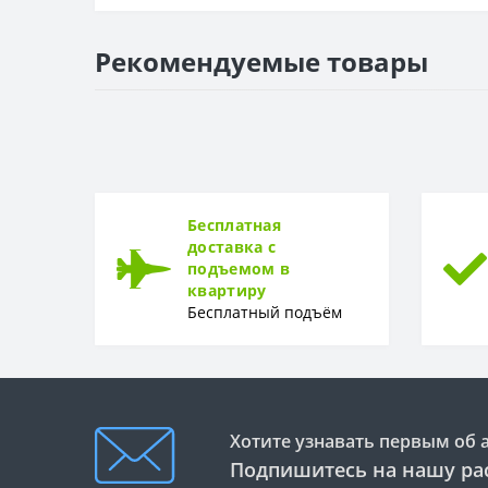
ГЛУБИНА
Глубина
Рекомендуемые товары
МАТЕРИАЛ
Материал
ГАРАНТИЯ
Гарантия
Бесплатная
доставка с
подъемом в
квартиру
Бесплатный подъём
Хотите узнавать первым об 
Подпишитесь на нашу ра