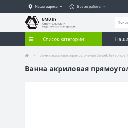
Наши адреса
Время работы
BMB.BY
Строительные и
отделочные материалы
Список категорий
Наши
Ванна акриловая прямоугольная Santek Тенерифе 
Ванна акриловая прямоугол