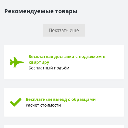
ГЛУБИНА
Рекомендуемые товары
Глубина
44 см
МАТЕРИАЛ
Показать еще
Материал
Акрил
ГАРАНТИЯ
Гарантия
10 лет
Бесплатная доставка с подъемом в
квартиру
Бесплатный подъём
Бесплатный выезд с образцами
Расчёт стоимости