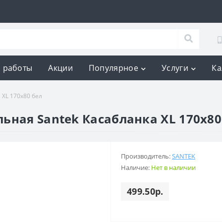
 работы
Акции
Популярное
Услуги
Ка
 XL 170х80 бел
ьная Santek Касабланка XL 170х80
Производитель:
SANTEK
Наличие:
Нет в наличии
499.50р.