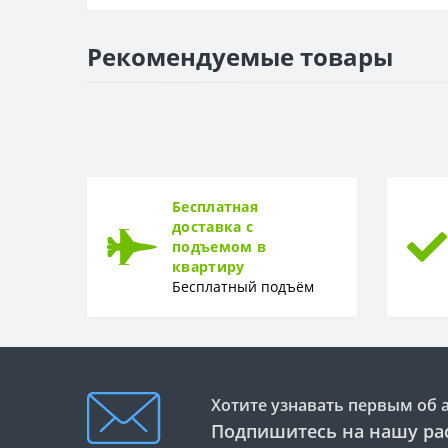
ГЛУБИНА
Глубина
Рекомендуемые товары
МАТЕРИАЛ
Материал
ГАРАНТИЯ
Гарантия
Бесплатная
доставка с
подъемом в
квартиру
Бесплатный подъём
Хотите узнавать первым об 
Подпишитесь на нашу ра