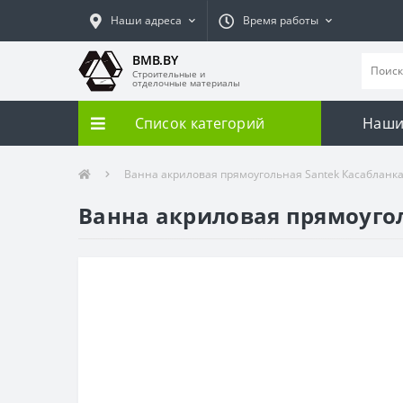
Наши адреса
Время работы
BMB.BY
Строительные и
отделочные материалы
Список категорий
Наши
Ванна акриловая прямоугольная Santek Касабланка
Ванна акриловая прямоугол