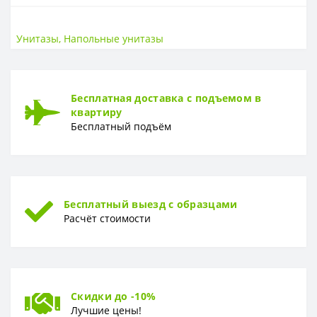
САНТЕХНИКА
Страна
РФ
Унитазы
,
Напольные унитазы
УНИТАЗЫ
Высота, см
78
Бесплатная доставка с подъемом в
Ширина, см
37
квартиру
Бесплатный подъём
ГАРАНТИЯ
Гарантия
5 лет
Бесплатный выезд с образцами
Расчёт стоимости
Скидки до -10%
Лучшие цены!