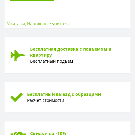
САНТЕХНИКА
Страна
РФ
Унитазы
,
Напольные унитазы
УНИТАЗЫ
Высота, см
81,5
Бесплатная доставка с подъемом в
Ширина, см
38,5
квартиру
Бесплатный подъём
ГАРАНТИЯ
Гарантия
5 лет
Бесплатный выезд с образцами
Расчёт стоимости
Скидки до -10%