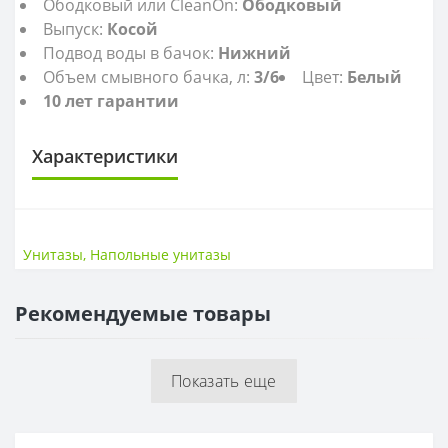
Ободковый или CleanOn:
Ободковый
Выпуск:
Косой
Подвод воды в бачок:
Нижний
Объем смывного бачка, л:
3/6
Цвет:
Белый
10 лет гарантии
Характеристики
УНИТАЗЫ
Высота, см
79,5
Унитазы
,
Напольные унитазы
Глубина, см
64,3
Ширина, см
33,6
Рекомендуемые товары
Показать еще