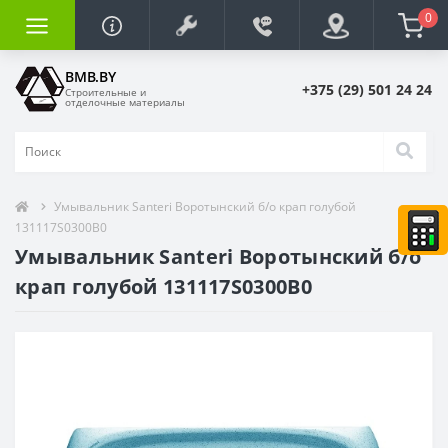
0
BMB.BY
+375 (29) 501 24 24
Строительные и
отделочные материалы
Умывальник Santeri Воротынский б/о крап голубой
131117S0300B0
Умывальник Santeri Воротынский б/о
крап голубой 131117S0300B0