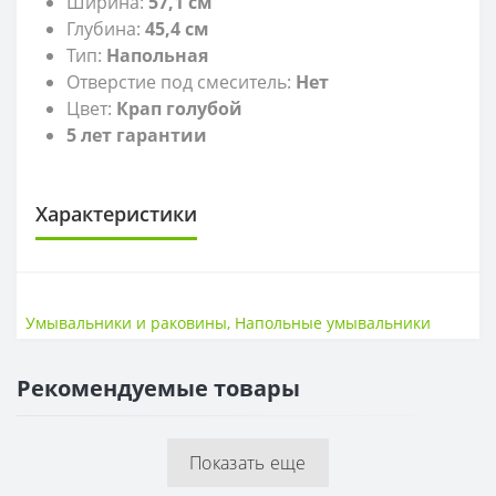
Ширина:
57,1 см
Глубина:
45,4
см
Тип:
Напольная
Отверстие под смеситель:
Нет
Цвет:
Крап голубой
5 лет гарантии
Характеристики
САНТЕХНИКА
Высота
18,8 см
Умывальники и раковины
,
Напольные умывальники
Ширина
57,1 см
Рекомендуемые товары
ГЛУБИНА
Глубина
45,1 см
Показать еще