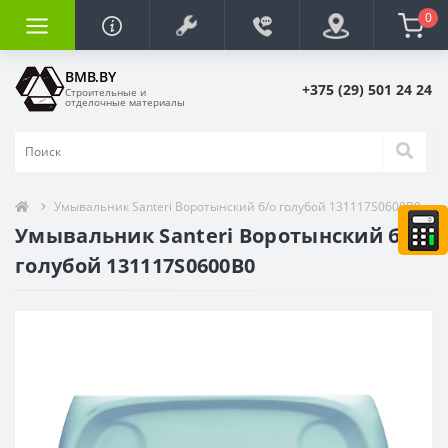
0
BMB.BY
+375 (29) 501 24 24
Строительные и
отделочные материалы
Умывальник Santeri Воротынский б/о голубой 131117S0600B0
Умывальник Santeri Воротынский б/о
голубой 131117S0600B0