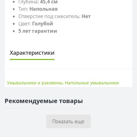
Глубина:
45,4
см
Тип:
Напольная
Отверстие под смеситель:
Нет
Цвет:
Голубой
5 лет гарантии
Характеристики
САНТЕХНИКА
Высота
18,8 см
Умывальники и раковины
,
Напольные умывальники
Ширина
57,1 см
Рекомендуемые товары
ГЛУБИНА
Глубина
45,4 см
Показать еще