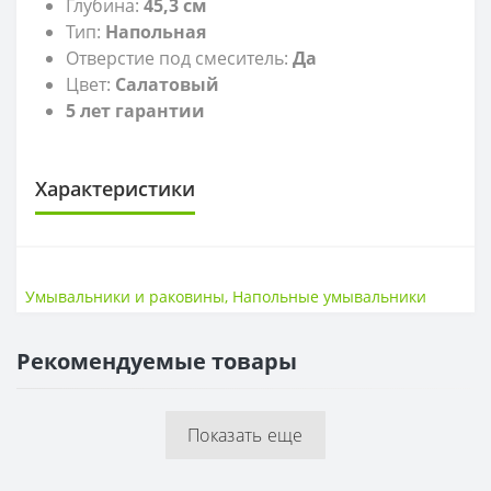
Глубина:
45,3
см
Тип:
Напольная
Отверстие под смеситель:
Да
Цвет:
Салатовый
5 лет гарантии
Характеристики
САНТЕХНИКА
Высота
20 см
Умывальники и раковины
,
Напольные умывальники
Ширина
56 см
Рекомендуемые товары
ГЛУБИНА
Глубина
45,3 см
Показать еще