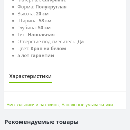
Форма:
Полукруглая
Высота:
20
см
Ширина:
58 см
Глубина:
50
см
Тип:
Напольная
Отверстие под смеситель:
Да
Цвет:
Крап на б
елом
5 лет гарантии
Характеристики
САНТЕХНИКА
Высота
20 см
Умывальники и раковины
,
Напольные умывальники
Ширина
58 см
Рекомендуемые товары
ГЛУБИНА
Глубина
50 см