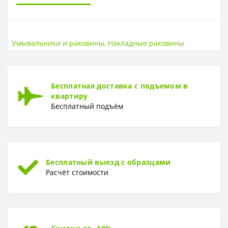
САНТЕХНИКА
Высота
18 см
Умывальники и раковины
,
Накладные раковины
Страна
РФ
Ширина
50 см
ГЛУБИНА
Бесплатная доставка с подъемом в
квартиру
Глубина
50 см
Бесплатный подъём
Бесплатный выезд с образцами
Расчёт стоимости