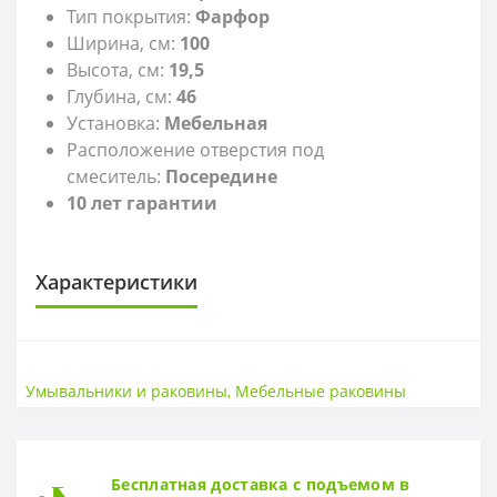
Тип покрытия:
Фарфор
Ширина, см:
100
Высота, см:
19,5
Глубина, см:
46
Установка:
Мебельная
Расположение отверстия под
смеситель:
Посередине
10 лет гарантии
Характеристики
САНТЕХНИКА
Высота
19,5 см
Умывальники и раковины
,
Мебельные раковины
Страна
РФ
Ширина
100 см
ГЛУБИНА
Бесплатная доставка с подъемом в