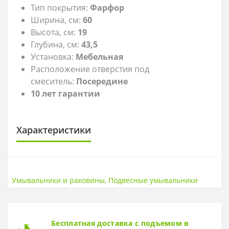
Тип покрытия:
Фарфор
Ширина, см:
60
Высота, см:
19
Глубина, см:
43,5
Установка:
Мебельная
Расположение отверстия под
смеситель:
Посередине
10 лет гарантии
Характеристики
САНТЕХНИКА
Высота
19 см
Умывальники и раковины
,
Подвесные умывальники
Страна
РФ
Ширина
60 см
ГЛУБИНА
Бесплатная доставка с подъемом в