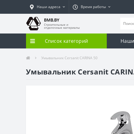
Наши адреса
Время работы
BMB.BY
Строительные и
отделочные материалы
Список категорий
Наши
Умывальник Cersanit CARINA 50
Умывальник Cersanit CARIN