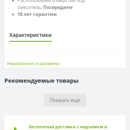
Расположение отверстия под
смеситель:
Посередине
10 лет гарантии
Характеристики
САНТЕХНИКА
Высота
45
Умывальники и раковины
Ширина
70,5
Рекомендуемые товары
Показать еще
Бесплатная доставка с подъемом в