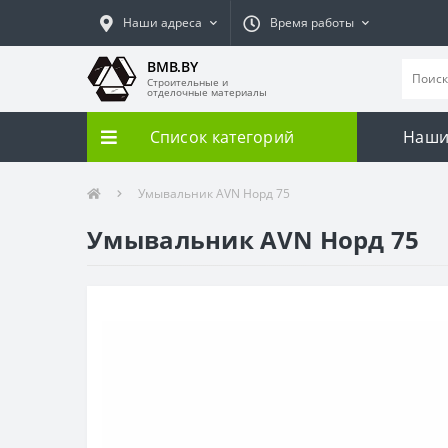
Наши адреса
Время работы
BMB.BY
Строительные и
отделочные материалы
Список категорий
Наши
Умывальник AVN Норд 75
Умывальник AVN Норд 75