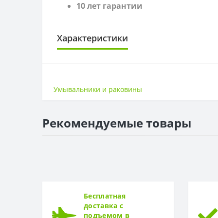
10 лет гарантии
Характеристики
САНТЕХНИКА
Ширина
Умывальники и раковины
ГЛУБИНА
Глубина
Рекомендуемые товары
Бесплатная
доставка с
подъемом в