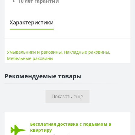
10 лет гарантии
Характеристики
САНТЕХНИКА
Высота
15,5 см
Умывальники и раковины
,
Накладные раковины
,
Страна
РФ
Мебельные раковины
Ширина
60 см
Рекомендуемые товары
ГЛУБИНА
Глубина
31 см
Показать еще
Бесплатная доставка с подъемом в
квартиру