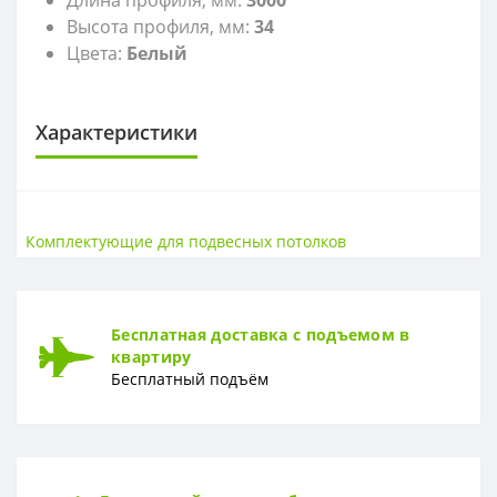
Высота профиля, мм:
34
Цвета:
Белый
Характеристики
КОМПЛЕКТУЮЩИЕ ДЛЯ ПОДВЕСНЫХ ПОТОЛКОВ
Высота, мм
32
Комплектующие для подвесных потолков
Длина, мм
3600
Страна производства
Россия
Ширина, мм
15
Бесплатная доставка с подъемом в
квартиру
Бесплатный подъём