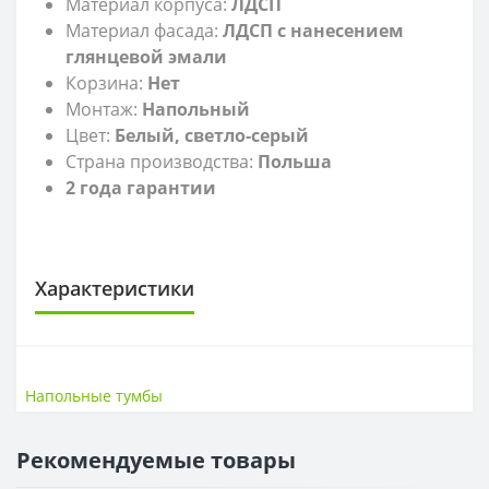
Материал корпуса:
ЛДСП
Материал фасада:
ЛДСП с нанесением
глянцевой эмали
Корзина:
Нет
Монтаж:
Напольный
Цвет:
Белый, светло-серый
Страна производства:
Польша
2 года гарантии
Характеристики
САНТЕХНИКА
Высота
72 см
Напольные тумбы
Ширина
55,4 см
Рекомендуемые товары