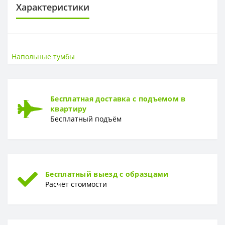
Характеристики
САНТЕХНИКА
Высота
47,5 см
Напольные тумбы
Ширина
83 см
ЦВЕТ
Бесплатная доставка с подъемом в
Цвет
Белый
квартиру
Бесплатный подъём
ГЛУБИНА
Глубина
39,2 см
Бесплатный выезд с образцами
Расчёт стоимости