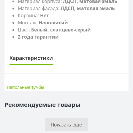
Материал корпуса:
ЛДСП, матовая эмаль
Материал фасада:
ЛДСП, матовая эмаль
Корзина:
Нет
Монтаж:
Напольный
Цвет:
Белый, сланцево-серый
2 года гарантии
Характеристики
САНТЕХНИКА
Высота
72 см
Напольные тумбы
Ширина
65,8 см
Рекомендуемые товары
Показать еще