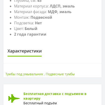
Глубина, см:
45
Материал корпуса:
ЛДСП, эмаль
Материал фасада:
МДФ, эмаль
Монтаж:
Подвесной
Подсветка:
Нет
Цвет:
Белый
2 года гарантии
Характеристики
САНТЕХНИКА
Высота
46 см
Тумбы под умывальник
,
Подвесные тумбы
Страна
Польша
Ширина
60 см
Бесплатная доставка с подъемом в
квартиру
Бесплатный подъём