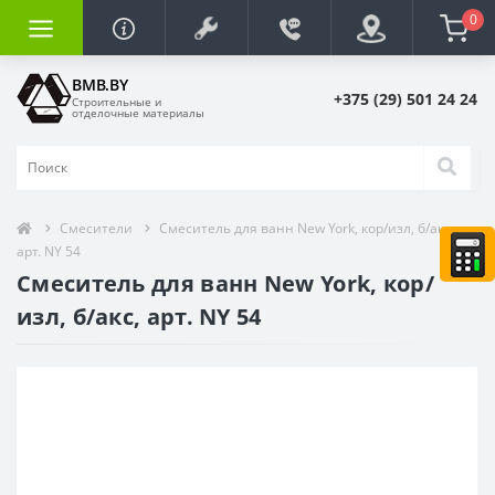
0
BMB.BY
+375 (29) 501 24 24
Строительные и
отделочные материалы
Смесители
Смеситель для ванн New York, кор/изл, б/акс,
арт. NY 54
Смеситель для ванн New York, кор/
изл, б/акс, арт. NY 54