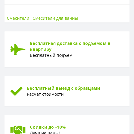
СТРАНА ВВОЗА
Страна ввоза
Россия
Смесители
,
Смесители для ванны
МАТЕРИАЛ
Материал
Латунь, хромоникелевое покрытие
Бесплатная доставка с подъемом в
квартиру
ГАРАНТИЯ
Бесплатный подъём
Гарантия
10 лет
Бесплатный выезд с образцами
Расчёт стоимости
Скидки до -10%
Лучшие цены!