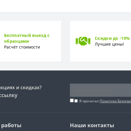
Россия
Латунь, хромоникелевое покрытие
Бесплатный выезд с
Скидки до -10%
образцами
10 лет
Лучшие цены!
Расчёт стоимости
акциях и скидках?
ссылку
Я прочитал
Политика Безопа
 работы
Наши контакты