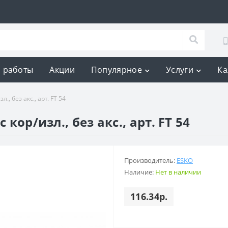
 работы
Акции
Популярное
Услуги
Ка
., без акс., арт. FT 54
 кор/изл., без акс., арт. FT 54
Производитель:
ESKO
Наличие:
Нет в наличии
116.34р.