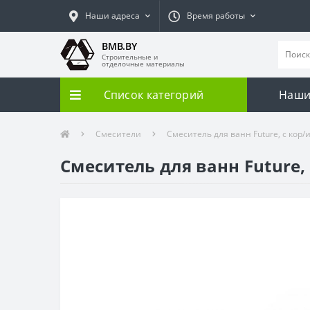
Наши адреса
Время работы
BMB.BY
Строительные и
отделочные материалы
Список категорий
Наши
Смесители
Смеситель для ванн Future, с кор/изл
Смеситель для ванн Future, с