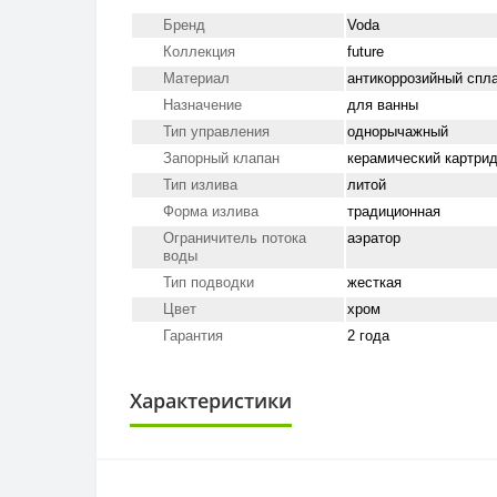
Бренд
Voda
Коллекция
future
Материал
антикоррозийный спл
Назначение
для ванны
Тип управления
однорычажный
Запорный клапан
керамический картри
Тип излива
литой
Форма излива
традиционная
Ограничитель потока
аэратор
воды
Тип подводки
жесткая
Цвет
хром
Гарантия
2 года
Характеристики
СТРАНА ВВОЗА