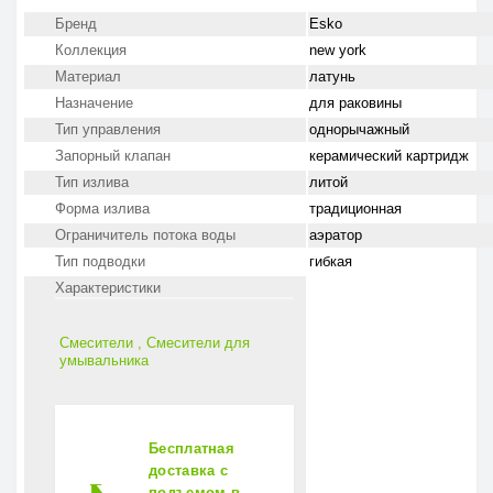
Бренд
Esko
Коллекция
new york
Материал
латунь
Назначение
для раковины
Тип управления
однорычажный
Запорный клапан
керамический картридж
Тип излива
литой
Форма излива
традиционная
Ограничитель потока воды
аэратор
Тип подводки
гибкая
Характеристики
СТРАНА ВВОЗА
Страна ввоза
Россия
Смесители
,
Смесители для
умывальника
МАТЕРИАЛ
Материал
Латунь,
хромоникелевое
покрытие
Бесплатная
доставка с
ГАРАНТИЯ
подъемом в