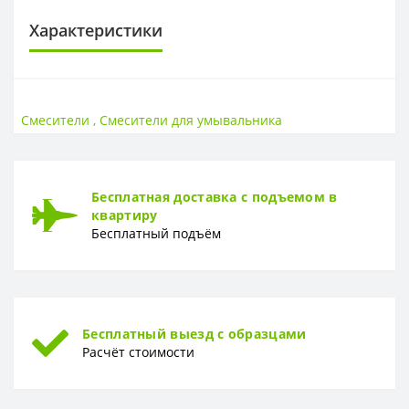
Характеристики
СТРАНА ВВОЗА
Страна ввоза
Россия
Смесители
,
Смесители для умывальника
МАТЕРИАЛ
Материал
Латунь, хромоникелевое покрытие
Бесплатная доставка с подъемом в
квартиру
ГАРАНТИЯ
Бесплатный подъём
Гарантия
10 лет
Бесплатный выезд с образцами
Расчёт стоимости