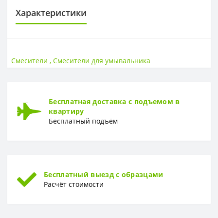
Характеристики
СТРАНА ВВОЗА
Страна ввоза
Россия
Смесители
,
Смесители для умывальника
МАТЕРИАЛ
Материал
Латунь, хромоникелевое покрытие
Бесплатная доставка с подъемом в
квартиру
ГАРАНТИЯ
Бесплатный подъём
Гарантия
10 лет
Бесплатный выезд с образцами
Расчёт стоимости