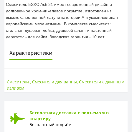
Смеситель ESKO Asti 31 имеет современный дизайн и
долговечное хром-никелевое покрытие, изготовлен из
высококачественной латуни категории А и укомплектован
европейскими механизмами. В комплекте смесителя:
стильная душевая лейка, душевой шланг и настенный
держатель для лейки. Заводская гарантия - 10 лет.
Характеристики
СТРАНА ВВОЗА
Страна ввоза
Россия
Смесители
,
Смесители для ванны
,
Смесители с длинным
изливом
МАТЕРИАЛ
Материал
Латунь, хромоникелевое покрытие
ГАРАНТИЯ
Бесплатная доставка с подъемом в
квартиру
Гарантия
10 лет
Бесплатный подъём